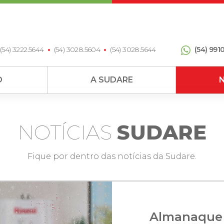
(54) 3222.5644
(54) 3028.5604
(54) 3028.5644
(54) 991
D
A SUDARE
N
NOTÍCIAS
SUDARE
Fique por dentro das notícias da Sudare.
Almanaque R