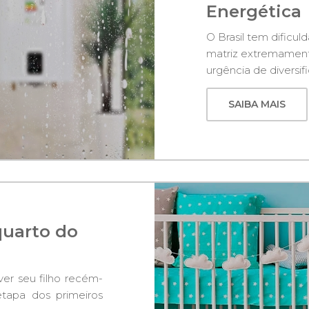
Energética
O Brasil tem dificu
matriz extremament
urgência de diversifi
SAIBA MAIS
quarto do
er seu filho recém-
tapa dos primeiros