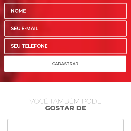
locais móveis (motor homes por exemplo)
aquecimento de piscinas (mesmo com troca
indireta), aquecimento de água acumulada em
reservatórios térmicos (sistemas conjugados ou
apoio solar diretamente no reservatório) ou
sistemas para o atendimento de múltiplas
unidades residenciais.
CADASTRAR
VOCÊ TAMBÉM PODE
GOSTAR DE